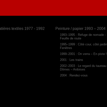
tières textiles 1977 - 1992
Peinture / papier 1993 – 2004
1993–1995 : Refuge de nomade -
Feuille de route
1995–1999 : Côté cour, côté jardi
Fenêtres
1999–2001 : On verra – En piste !
2001 : Les trains
2002–2003 : Le regard du taureau
Dômes – Ardoises
2004 : Rendez-vous