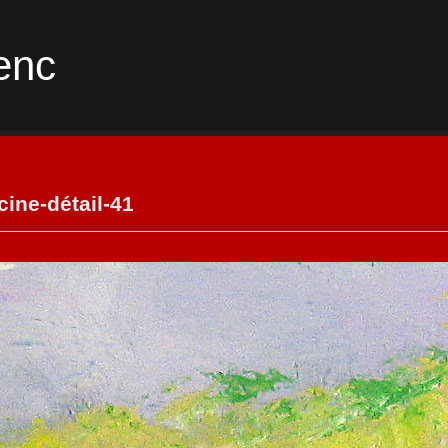
enc
ine-détail-41