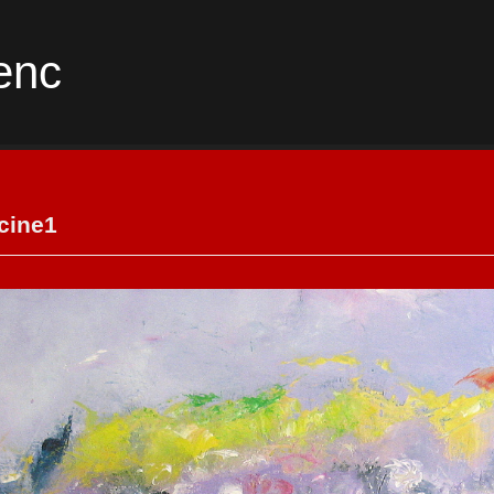
enc
cine1