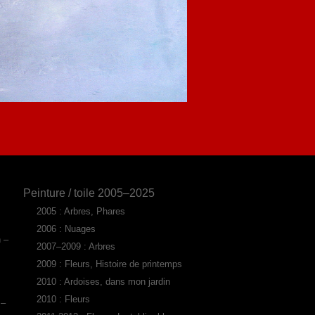
Peinture / toile 2005–2025
2005 : Arbres, Phares
2006 : Nuages
n –
2007–2009 : Arbres
2009 : Fleurs, Histoire de printemps
2010 : Ardoises, dans mon jardin
2010 : Fleurs
 –