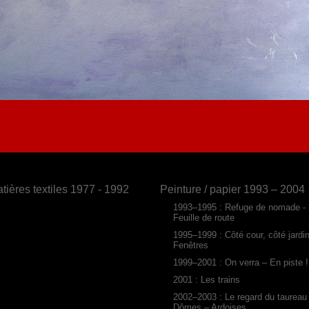
tières textiles 1977 - 1992
Peinture / papier 1993 – 2004
1993–1995 : Refuge de nomade -
Feuille de route
1995–1999 : Côté cour, côté jardi
Fenêtres
1999–2001 : On verra – En piste !
2001 : Les trains
2002–2003 : Le regard du taureau
Dômes – Ardoises