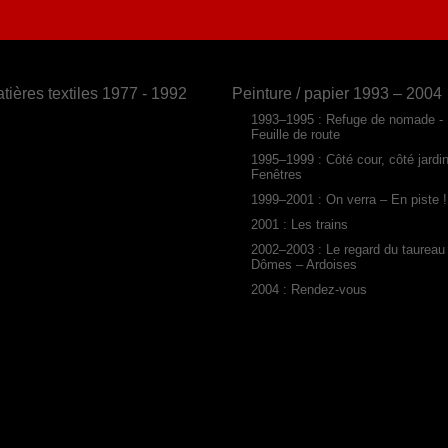
tières textiles 1977 - 1992
Peinture / papier 1993 – 2004
1993–1995 : Refuge de nomade -
Feuille de route
1995–1999 : Côté cour, côté jardi
Fenêtres
1999–2001 : On verra – En piste !
2001 : Les trains
2002–2003 : Le regard du taureau
Dômes – Ardoises
2004 : Rendez-vous