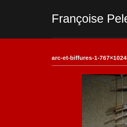
Françoise Pel
arc-et-biffures-1-767×1024