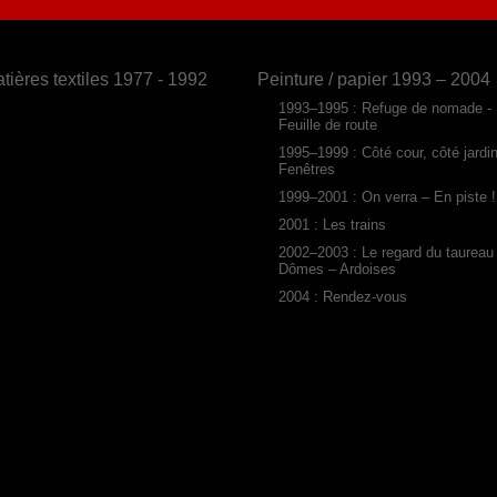
tières textiles 1977 - 1992
Peinture / papier 1993 – 2004
1993–1995 : Refuge de nomade -
Feuille de route
1995–1999 : Côté cour, côté jardi
Fenêtres
1999–2001 : On verra – En piste !
2001 : Les trains
2002–2003 : Le regard du taureau
Dômes – Ardoises
2004 : Rendez-vous