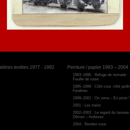
tières textiles 1977 - 1992
Peinture / papier 1993 – 2004
1993–1995 : Refuge de nomade -
Feuille de route
1995–1999 : Côté cour, côté jardi
Fenêtres
1999–2001 : On verra – En piste !
2001 : Les trains
2002–2003 : Le regard du taureau
Dômes – Ardoises
2004 : Rendez-vous