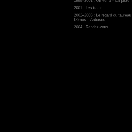
1999–2001 : On verra – En piste !
2001 : Les trains
2002–2003 : Le regard du taureau
Dômes – Ardoises
2004 : Rendez-vous