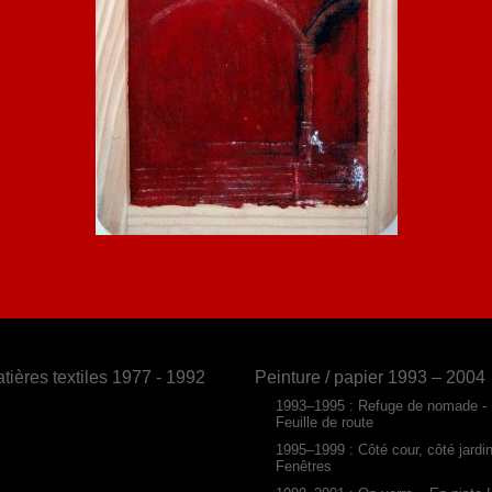
tières textiles 1977 - 1992
Peinture / papier 1993 – 2004
1993–1995 : Refuge de nomade -
Feuille de route
1995–1999 : Côté cour, côté jardi
Fenêtres