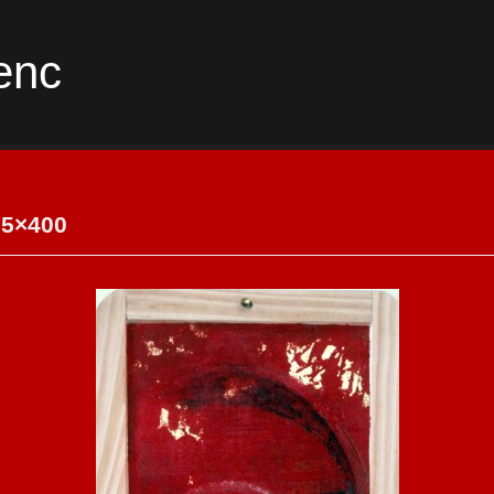
enc
75×400