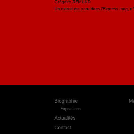
Grégoire REMUND
Un extrait est paru dans l’Express mag, n
Biographie
Ma
Expositions
Actualités
Contact