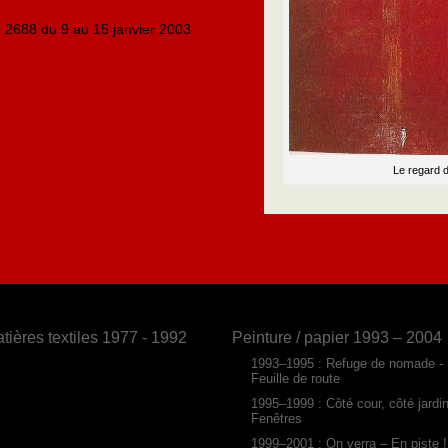
° 2688 du 9 au 15 janvier 2003
Le regard 
tières textiles 1977 - 1992
Peinture / papier 1993 – 2004
1993–1995 : Refuge de nomade -
Feuille de route
1995–1999 : Côté cour, côté jardi
Fenêtres
1999–2001 : On verra – En piste !