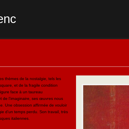
enc
s thèmes de la nostalgie, tels les
quare, et de la fragile condition
igure face à un taureau
t de l’imaginaire, ses œuvres nous
ue. Une obsession affirmée de vouloir
e d’un temps perdu. Son travail, très
sques italiennes.