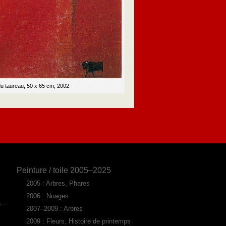
du taureau, 50 x 65 cm, 2002
Peinture / toile 2005–2025
2005 : Arbres, Phares
2006 : Nuages
n –
2007–2009 : Arbres
2009 : Fleurs, Histoire de printemps