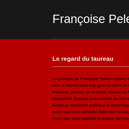
Françoise Pel
Le regard du taureau
La peinture de Françoise Pelenc explore le
lieux d’attente dans une gare ou dans un s
humaine, comme ce toréador, minuscule f
triomphant.Toujours à mi-chemin du réel e
livrent un sentiment poétique et romantiq
avant tout nous ramener dans une nostalgi
matiériste nous rappelle la texture des fre