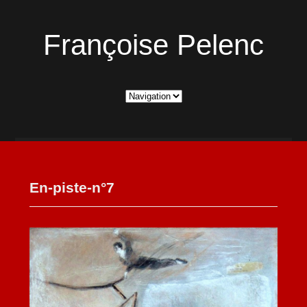
Françoise Pelenc
En-piste-n°7