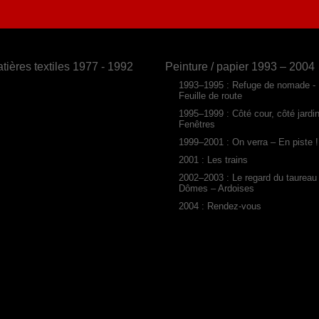
tières textiles 1977 - 1992
Peinture / papier 1993 – 2004
1993–1995 : Refuge de nomade -
Feuille de route
1995–1999 : Côté cour, côté jardi
Fenêtres
1999–2001 : On verra – En piste !
2001 : Les trains
2002–2003 : Le regard du taureau
Dômes – Ardoises
2004 : Rendez-vous