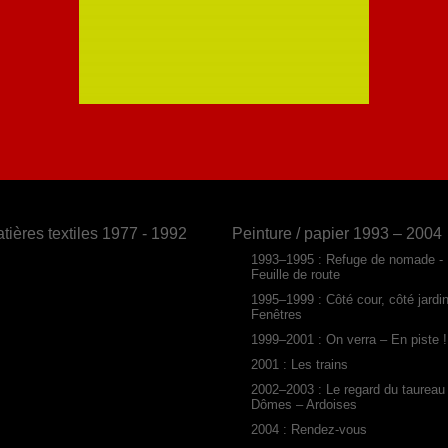
tières textiles 1977 - 1992
Peinture / papier 1993 – 2004
1993–1995 : Refuge de nomade -
Feuille de route
1995–1999 : Côté cour, côté jardi
Fenêtres
1999–2001 : On verra – En piste !
2001 : Les trains
2002–2003 : Le regard du taureau
Dômes – Ardoises
2004 : Rendez-vous