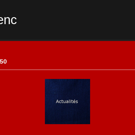
enc
150