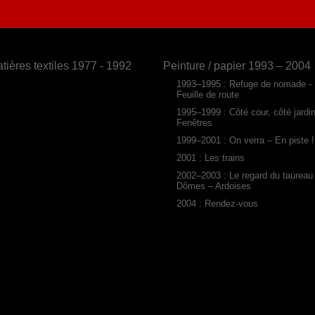
tières textiles 1977 - 1992
Peinture / papier 1993 – 2004
1993–1995 : Refuge de nomade -
Feuille de route
1995–1999 : Côté cour, côté jardi
Fenêtres
1999–2001 : On verra – En piste !
2001 : Les trains
2002–2003 : Le regard du taureau
Dômes – Ardoises
2004 : Rendez-vous