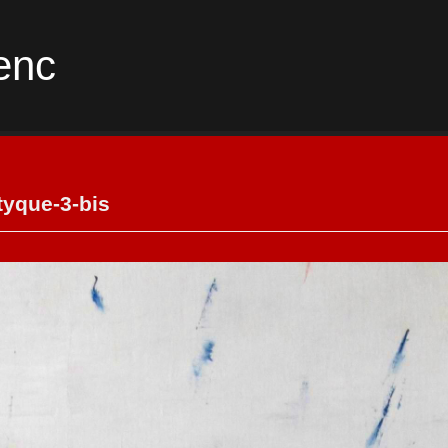
enc
tyque-3-bis