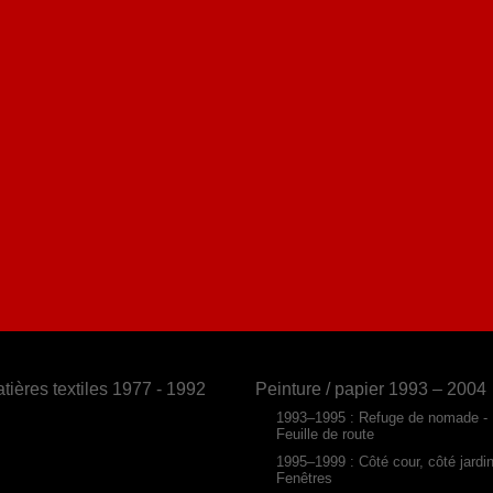
tières textiles 1977 - 1992
Peinture / papier 1993 – 2004
1993–1995 : Refuge de nomade -
Feuille de route
1995–1999 : Côté cour, côté jardi
Fenêtres