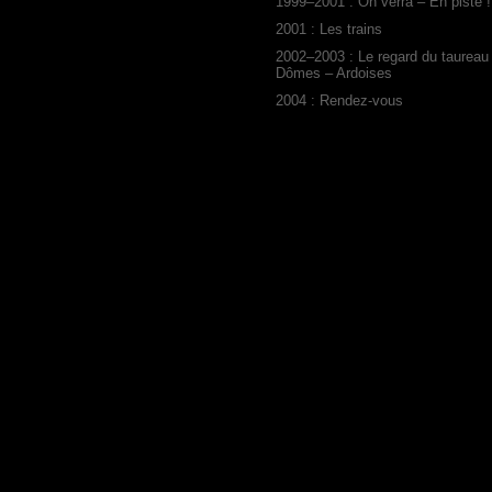
1999–2001 : On verra – En piste !
2001 : Les trains
2002–2003 : Le regard du taureau
Dômes – Ardoises
2004 : Rendez-vous