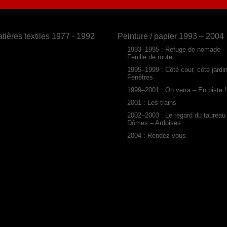
tières textiles 1977 - 1992
Peinture / papier 1993 – 2004
1993–1995 : Refuge de nomade -
Feuille de route
1995–1999 : Côté cour, côté jardi
Fenêtres
1999–2001 : On verra – En piste !
2001 : Les trains
2002–2003 : Le regard du taureau
Dômes – Ardoises
2004 : Rendez-vous