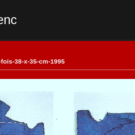
enc
-fois-38-x-35-cm-1995