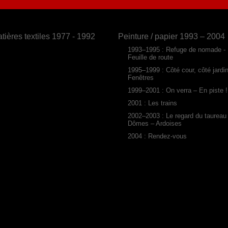
tières textiles 1977 - 1992
Peinture / papier 1993 – 2004
1993–1995 : Refuge de nomade -
Feuille de route
1995–1999 : Côté cour, côté jardi
Fenêtres
1999–2001 : On verra – En piste !
2001 : Les trains
2002–2003 : Le regard du taureau
Dômes – Ardoises
2004 : Rendez-vous