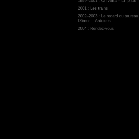
1999–2001 : On verra – En piste !
2001 : Les trains
2002–2003 : Le regard du taureau
Dômes – Ardoises
2004 : Rendez-vous