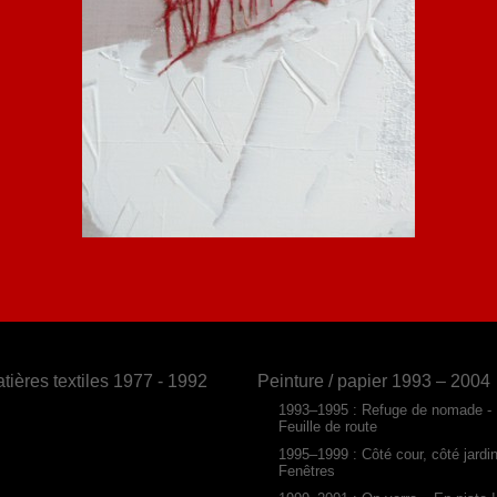
tières textiles 1977 - 1992
Peinture / papier 1993 – 2004
1993–1995 : Refuge de nomade -
Feuille de route
1995–1999 : Côté cour, côté jardi
Fenêtres