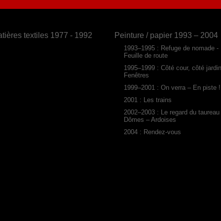
tières textiles 1977 - 1992
Peinture / papier 1993 – 2004
1993–1995 : Refuge de nomade -
Feuille de route
1995–1999 : Côté cour, côté jardi
Fenêtres
1999–2001 : On verra – En piste !
2001 : Les trains
2002–2003 : Le regard du taureau
Dômes – Ardoises
2004 : Rendez-vous