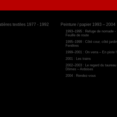
tières textiles 1977 - 1992
Peinture / papier 1993 – 2004
1993–1995 : Refuge de nomade -
Feuille de route
1995–1999 : Côté cour, côté jardi
Fenêtres
1999–2001 : On verra – En piste !
2001 : Les trains
2002–2003 : Le regard du taureau
Dômes – Ardoises
2004 : Rendez-vous