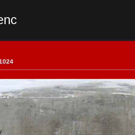
enc
1024