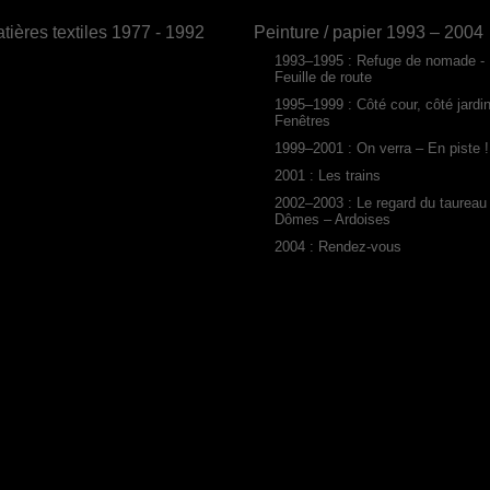
tières textiles 1977 - 1992
Peinture / papier 1993 – 2004
1993–1995 : Refuge de nomade -
Feuille de route
1995–1999 : Côté cour, côté jardi
Fenêtres
1999–2001 : On verra – En piste !
2001 : Les trains
2002–2003 : Le regard du taureau
Dômes – Ardoises
2004 : Rendez-vous