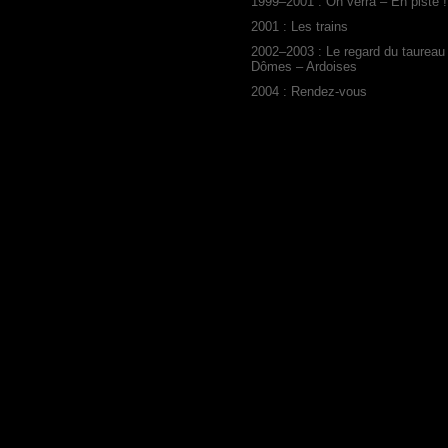
1999–2001 : On verra – En piste !
2001 : Les trains
2002–2003 : Le regard du taureau
Dômes – Ardoises
2004 : Rendez-vous