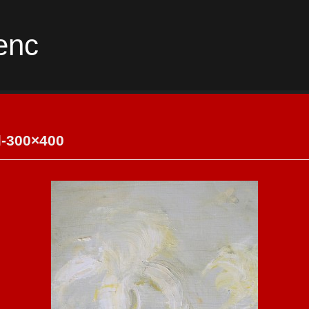
enc
il-300×400