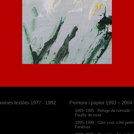
tières textiles 1977 - 1992
Peinture / papier 1993 – 2004
1993–1995 : Refuge de nomade -
Feuille de route
1995–1999 : Côté cour, côté jardi
Fenêtres