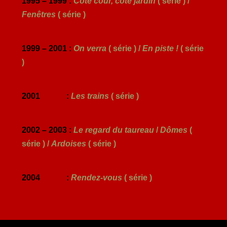
1995 – 1999 :
Côté cour, côté jardin
( série ) /
Fenêtres
( série )
1999 – 2001 :
On verra
( série ) /
En piste !
( série
)
2001 :
Les trains
( série )
2002 – 2003 :
Le regard du taureau
/
Dômes
(
série ) /
Ardoises
( série )
2004 :
Rendez-vous
( série )