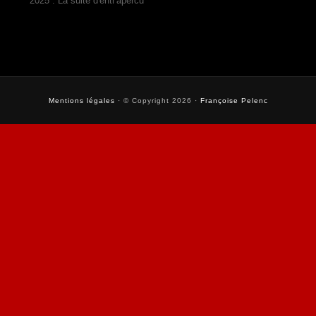
2025 : La suite d'entr'apercu
Mentions légales
· © Copyright 2026 ·
Françoise Pelenc