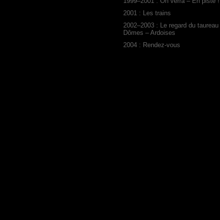
1999–2001 : On verra – En piste !
2001 : Les trains
2002–2003 : Le regard du taureau
Dômes – Ardoises
2004 : Rendez-vous