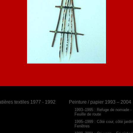
tières textiles 1977 - 1992
Peinture / papier 1993 – 2004
1993–1995 : Refuge de nomade -
Feuille de route
1995–1999 : Côté cour, côté jardi
Fenêtres