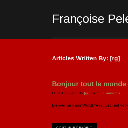
Françoise Pel
Articles Written By: [rg]
Bonjour tout le monde 
On
2015-02-17
·
By
[rg]
·
With
0 Comments
Bienvenue dans WordPress. Ceci est votre 
CONTINUE READING