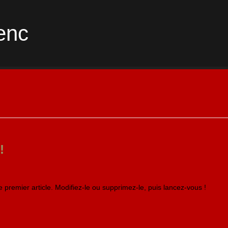
enc
!
premier article. Modifiez-le ou supprimez-le, puis lancez-vous !