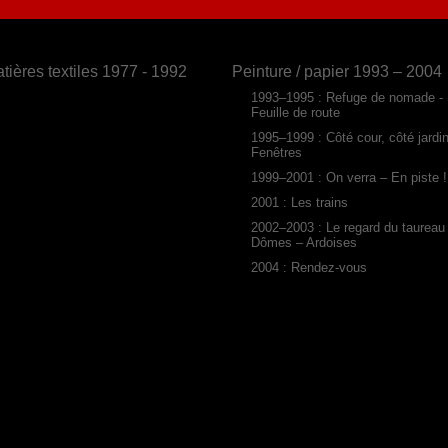
tières textiles 1977 - 1992
Peinture / papier 1993 – 2004
1993–1995 : Refuge de nomade -
Feuille de route
1995–1999 : Côté cour, côté jardi
Fenêtres
1999–2001 : On verra – En piste !
2001 : Les trains
2002–2003 : Le regard du taureau
Dômes – Ardoises
2004 : Rendez-vous